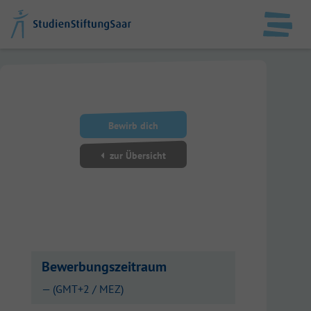
DE
EN
StudienStiftungSaar
Bewirb dich
Datenschutz
zur Übersicht
Impressum
Anmelden
Bewerbungszeitraum
— (GMT+2 / MEZ)