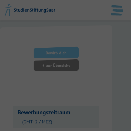
DE
EN
StudienStiftungSaar
Bewirb dich
Datenschutz
zur Übersicht
Impressum
Anmelden
Bewerbungszeitraum
— (GMT+2 / MEZ)