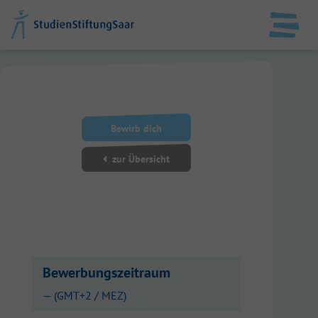
DE
EN
StudienStiftungSaar
Bewirb dich
Datenschutz
zur Übersicht
Impressum
Anmelden
Bewerbungszeitraum
— (GMT+2 / MEZ)