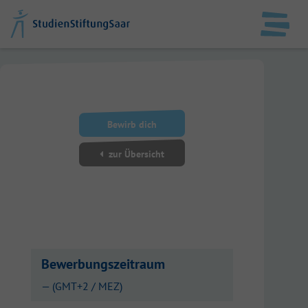
DE
EN
StudienStiftungSaar
Bewirb dich
Datenschutz
zur Übersicht
Impressum
Anmelden
Bewerbungszeitraum
— (GMT+2 / MEZ)