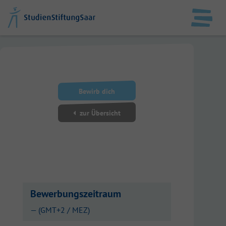
DE
EN
StudienStiftungSaar
Bewirb dich
Datenschutz
zur Übersicht
Impressum
Anmelden
Bewerbungszeitraum
— (GMT+2 / MEZ)